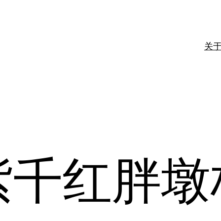
关
紫千红胖墩