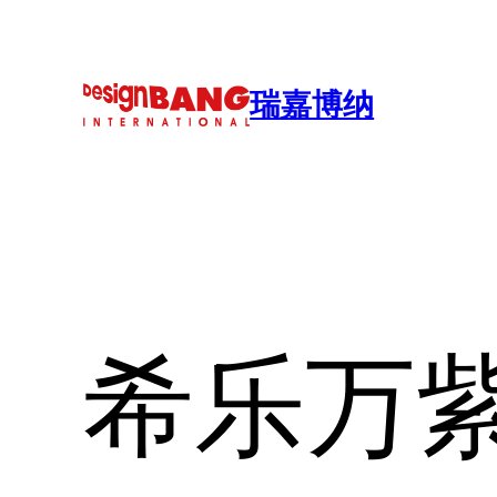
跳
至
内
瑞嘉博纳
容
希乐万